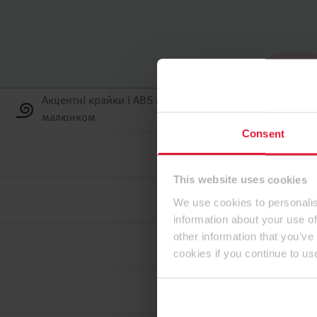
Нагору
Акцентні крайки і ABS крайки з поперечним
малюнком
Consent
This website uses cookies
We use cookies to personalis
information about your use of
other information that you’ve
cookies if you continue to us