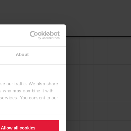
About
se our traffic. We also share
ers who may combine it with
 services. You consent to our
Allow all cookies