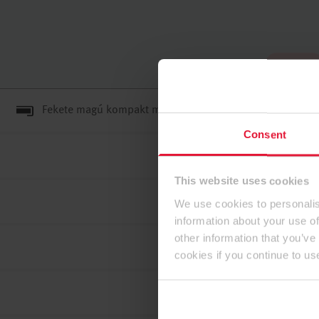
Az elején
Fekete magú kompakt munkalapok
Consent
This website uses cookies
We use cookies to personalis
information about your use of
other information that you’ve
cookies if you continue to us