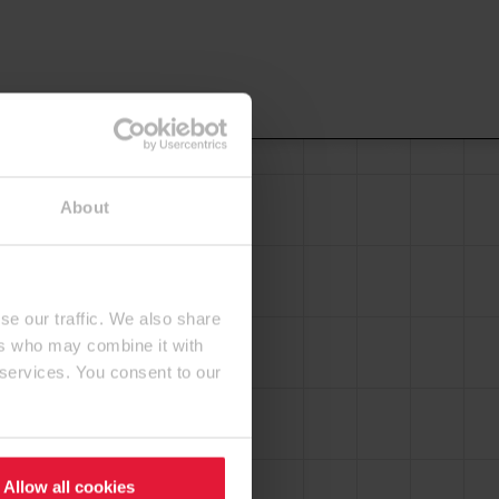
About
se our traffic. We also share
ers who may combine it with
 services. You consent to our
Allow all cookies