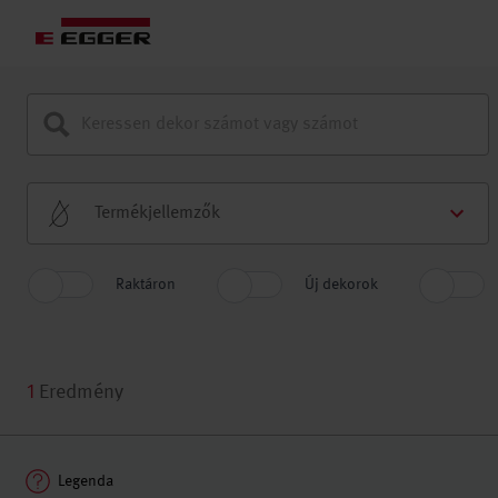
Termékjellemzők
Raktáron
Új dekorok
1
Eredmény
Legenda