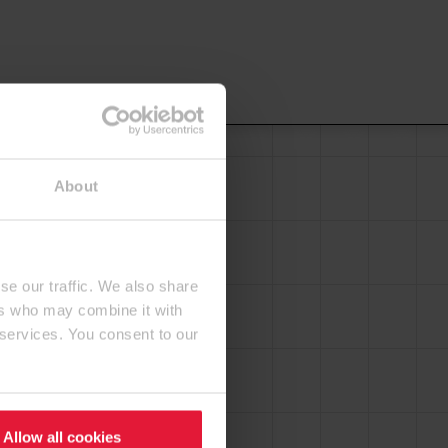
About
se our traffic. We also share
ers who may combine it with
 services. You consent to our
Allow all cookies