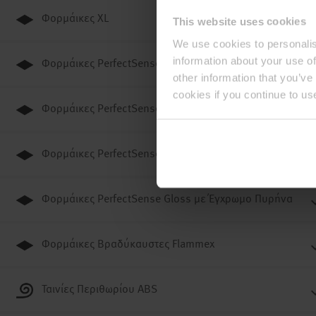
Φορμάικες XL
This website uses cookies
We use cookies to personalis
information about your use of
Φορμάικες PerfectSense Matt
other information that you’ve
cookies if you continue to us
Φορμάικες PerfectSense Matt με Έγχρωμο Πυρήνα
Φορμάικες PerfectSense Gloss
Φορμάικες PerfectSense Gloss με Έγχρωμο Πυρήνα
Φορμάικες Βραδύκαυστες Flammex
Ταινίες Περιθωρίου ABS