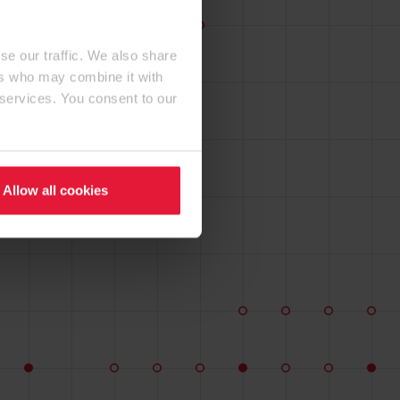
se our traffic. We also share
ers who may combine it with
 services. You consent to our
Allow all cookies