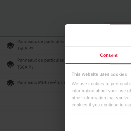
Haut de page
Panneaux de particules revêtus de stratifiés E1E05
TSCA P2
Consent
Panneaux de particules revêtus de stratifiés E1E05
TSCA P3
This website uses cookies
Panneaux MDF revêtus de stratifiés E1E05 TSCA ST
We use cookies to personalis
information about your use of
other information that you’ve
cookies if you continue to us