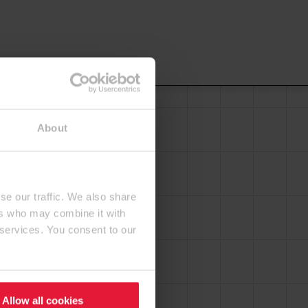
About
se our traffic. We also share
ers who may combine it with
 services. You consent to our
Allow all cookies